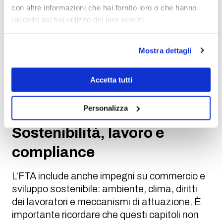
con altre informazioni che hai fornito loro o che hanno
prevedibilità. Un accordo “moderno” mira a
raccolto dal tuo utilizzo dei loro servizi.
ridurre quell’area grigia fatta di
interpretazioni, richieste aggiuntive e tempi
variabili. Questo, per chi spedisce container
Mostra dettagli
regolarmente, si traduce spesso in meno
soste inattese e in una migliore
Accetta tutti
programmazione degli arrivi, soprattutto
quando ci sono finestre produttive o
Personalizza
consegne just-in-time.
Sostenibilità, lavoro e
compliance
L’FTA include anche impegni su commercio e
sviluppo sostenibile: ambiente, clima, diritti
dei lavoratori e meccanismi di attuazione. È
importante ricordare che questi capitoli non