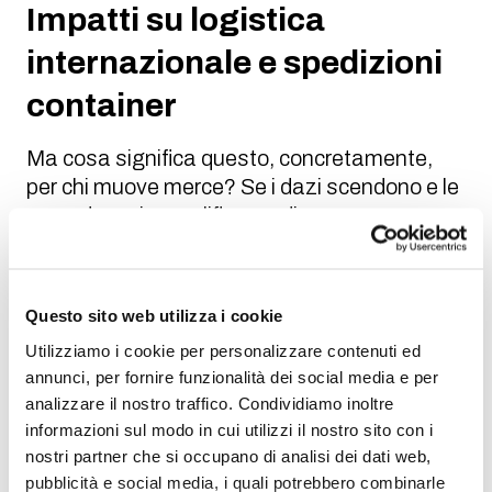
Impatti su logistica
internazionale e spedizioni
container
Ma cosa significa questo, concretamente,
per chi muove merce? Se i dazi scendono e le
procedure si semplificano, di conseguenza
aumentano i flussi e la pressione su porti,
feeder, interporti e magazzini, specialmente
sulle tratte Asia-Europa. Nel frattempo,
Questo sito web utilizza i cookie
diventano ancora più cruciali tre aspetti
Utilizziamo i cookie per personalizzare contenuti ed
operativi: corretta classificazione doganale,
annunci, per fornire funzionalità dei social media e per
gestione dell’origine preferenziale e
analizzare il nostro traffico. Condividiamo inoltre
pianificazione documentale, perché l’accesso
informazioni sul modo in cui utilizzi il nostro sito con i
ai benefici dell’FTA passa da lì.
nostri partner che si occupano di analisi dei dati web,
Un altro punto da considerare è la
pubblicità e social media, i quali potrebbero combinarle