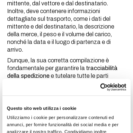
mittente, dal vettore e dal destinatario.
Inoltre, deve contenere informazioni
dettagliate sul trasporto, come i dati del
mittente e del destinatario, la descrizione
della merce, il peso e il volume del carico,
nonché la data e il luogo di partenza e di
arrivo.
Dunque, la sua corretta compilazione è
fondamentale per garantire la
tracciabilità
della spedizione
e tutelare tutte le parti
coinvolte.
Chi lo redige?
La redazione del documento CMR spetta
Questo sito web utilizza i cookie
principalmente al
mittente
, anche se spesso
Utilizziamo i cookie per personalizzare contenuti ed
viene compilato con l’assistenza dello
annunci, per fornire funzionalità dei social media e per
spedizioniere e del vettore. In effetti, è un
analizzare il nostro traffico. Condividiamo inoltre