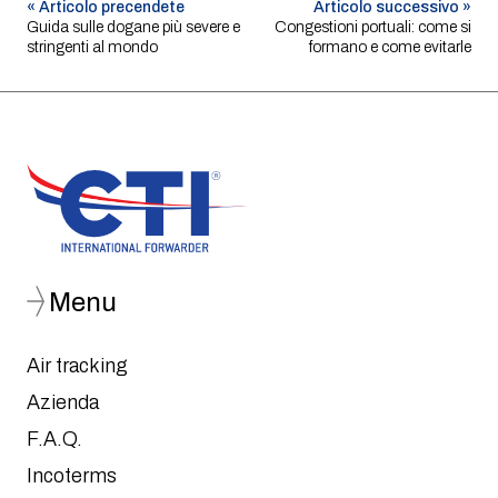
« Articolo precendete
Articolo successivo »
Navigazione
Guida sulle dogane più severe e
Congestioni portuali: come si
stringenti al mondo
formano e come evitarle
articoli
Menu
Air tracking
Azienda
F.A.Q.
Incoterms