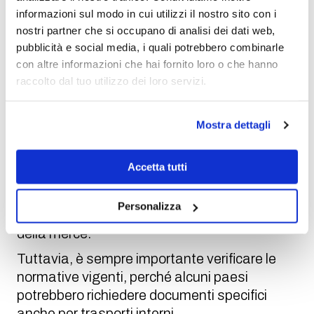
documento fondamentale, poiché certifica
informazioni sul modo in cui utilizzi il nostro sito con i
l’accordo tra le parti coinvolte nella spedizione
nostri partner che si occupano di analisi dei dati web,
pubblicità e social media, i quali potrebbero combinarle
e rappresenta una garanzia sia per il mittente
con altre informazioni che hai fornito loro o che hanno
che per il destinatario.
raccolto dal tuo utilizzo dei loro servizi.
Quando non serve compilarlo?
Il
CMR non è richiesto nei trasporti nazionali
Mostra dettagli
o quando il trasporto avviene interamente
all’interno di un singolo Stato
senza
Accetta tutti
attraversamento di frontiere
. In questi casi,
si utilizzano documenti di trasporto nazionali,
Personalizza
che forniscono comunque una tracciabilità
della merce.
Tuttavia, è sempre importante verificare le
normative vigenti, perché alcuni paesi
potrebbero richiedere documenti specifici
anche per trasporti interni.